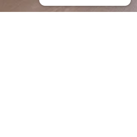
JETZT BUCHEN
AUSSTATTUN
Die Zweibettzimmer sind
mit 2-Einzelbetten, einem
Minibar
Kleiderschrank,
Klimaanlage
Schreibtisch, Sitzecke,
Kostenloses WLAN
Minibar, großer LCD-
Safe
Farbfernseher, Senseo-
Schreibtisch
Kaffeemaschine, WLAN-
Haartrockner
Internetzugang
Flachbildfernseher
ausgestattet.
Toilettenartikel
Telefon
Die Badezimmer sind mit
WC, Dusche, doppeltes